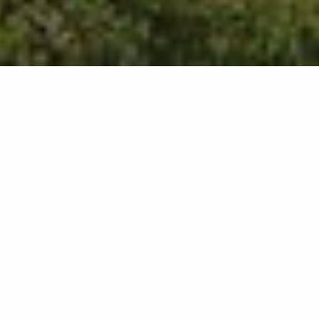
2060
résultats
AFFINEZ VOTRE SÉLECTION
Afficher la carte :
Je prépare mon séjour
Je suis sur place