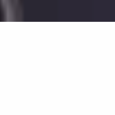
54
résultats
AFFINEZ VOTRE SÉLECTION
Afficher la carte :
Je prépare mon séjour
Je suis sur place