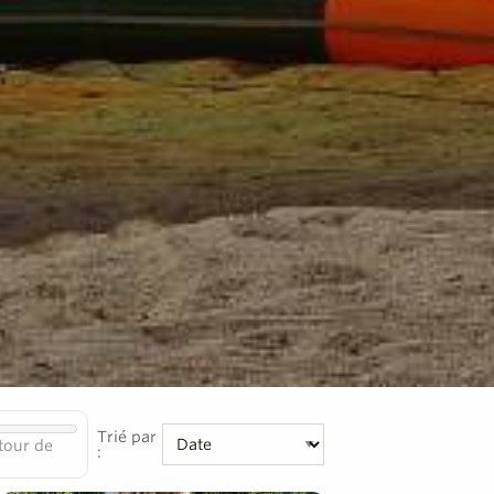
Trié par
tour de
: