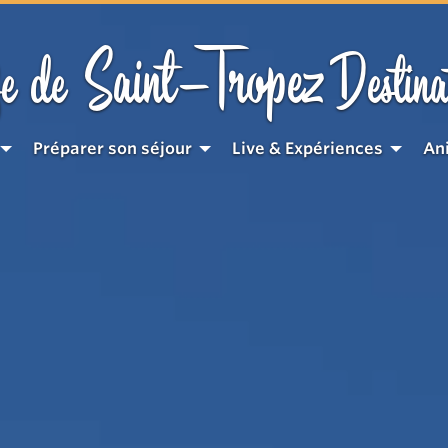
Saint-Tropez
e de
Destina
Préparer son séjour
Live & Expériences
An