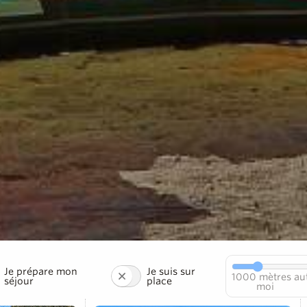
Je prépare mon
Je suis sur
1000
mètres au
séjour
place
moi