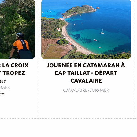
: LA CROIX
JOURNÉE EN CATAMARAN À
T TROPEZ
CAP TAILLAT - DÉPART
CAVALAIRE
tes
LMER
CAVALAIRE-SUR-MER
ée