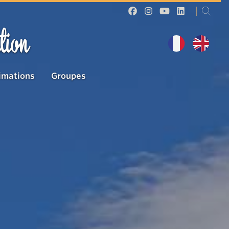
tion
imations
Groupes