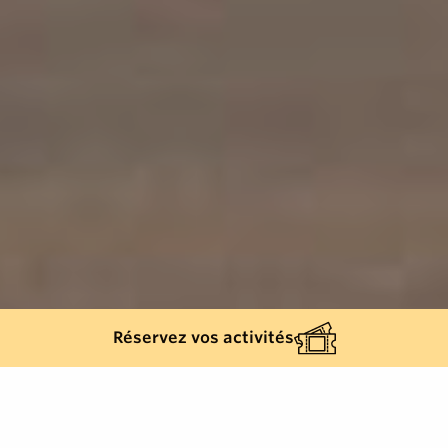
Réservez vos activités
548
résultats